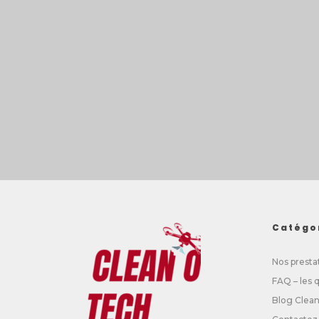
Catégo
Nos presta
FAQ – les 
Blog Clea